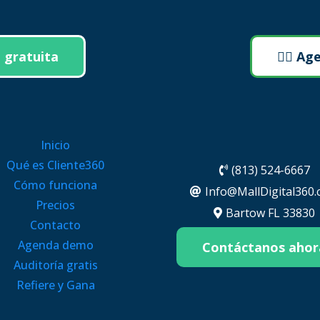
a gratuita
👉🏼 A
Inicio
Qué es Cliente360
(813) 524-6667
Cómo funciona
Info@MallDigital360
Precios
Bartow FL 33830
Contacto
Agenda demo
Contáctanos ahor
Auditoría gratis
Refiere y Gana